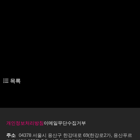
는 장으로 활용되었다. 아울러, 올해 서울창조경제혁신센터의 다양한 프로그램에 참
여한 스타트업을 직접 만나 전문가 관점에서 조언을 제공하는 밋업 세션(멘토링 형태)
도 함께 진행되며 대·중견기업과 스타트업 간의 실질적인 소통과 이해를 높였다. 서울
창조경제혁신센터의 오픈이노베이션 프로그램은 2019년부터 운영되어 2025년까지
누적 329개 대·중견기업과 1만4853개 스타트업이 참여하는 등 국내 대표적인 민관
협력 오픈이노베이션 플랫폼으로 자리매김해 왔다. 특히 2025년부터 ‘S_STAGE’라는
이름으로 새롭게 도약한 오픈이노베이션 프로그램은 입주 연계, 직접 투자, PoC 자금
지원 등 스타트업에 대한 지원을 한층 강화하며 보다 실질적인 사업화 성과 창출에 집
중하고 있다. 이영근 서울창조경제혁신센터 대표이사는 “서울창조경제혁신센터는 대
·중견기업과 스타트업을 연결하는 오픈이노베이션 허브로서의 역할을 지속해 오고 있
다”라며, “이번 밋업데이를 통해 파트너사 간 협력 네트워크가 한층 강화되었고, 이를
기반으로 2026년에는 더욱 확장된 협업 성과를 만들어가길 기대한다”라고 밝혔다.
관련링크
https://www.mk.co.kr/news/business/11504126
목록
이전글
서울창조경제혁신센터, 현대건설과 함께 건설 안전문화 확산 위한 MOU 체
결 및 혁신 스타트업 모집
다음글
2024년 서울창조경제혁신센터 오픈이노베이션 파트너스 데이 성황리에 마
무리
개인정보처리방침
이메일무단수집거부
주소
04378 서울시 용산구 한강대로 69(한강로2가, 용산푸르