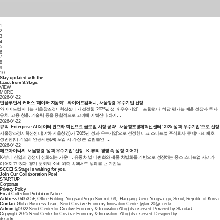
1
2
3
4
5
6
7
8
9
10
Stay updated with the
latest from S.Stage.
VIEW
MORE
2026-04-22
인플루언서 커머스 '데이터·자동화'...와이어드컴퍼니, 서울창경 우수기업 선정
와이어드컴퍼니는 서울창조경제혁신센터가 선정한 '2025년 성과 우수기업'에 포함됐다. 해당 평가는 매출 성장과 투자
유치, 고용 창출, 기술력 등을 종합적으로 고려해 이뤄진다.와이…
2026-04-22
큐빅, Enterprise AI 데이터 인프라 혁신으로 글로벌 시장 공략...서울창조경제혁신센터 ‘2025 성과 우수기업’으로 선정
서울창조경제혁신센터(이하 서울창경)가 '2025년 성과 우수기업'으로 선정한 테크 스타트업 주식회사 큐빅(대표 배호·
정민찬)이 기업의 인공지능(AI) 도입 시 가장 큰 걸림돌인 '…
2026-04-22
에프아이씨씨, 서울창경 '성과 우수기업' 선정...K-뷰티 경쟁 속 성장 이어가
K-뷰티 산업의 경쟁이 심화되는 가운데, 유통 채널 다변화와 제품 차별화를 기반으로 성장하는 중소·스타트업 사례가
이어지고 있다. 경기 둔화와 소비 위축 속에서도 성과를 낸 기업들…
SCCEI S.Stage is waiting for you.
Join Our Collaboration Pool
STARTUP
Corporate
Privacy Policy
Email Collection Prohibition Notice
Address
04378 5F, Office Building, Yongsan Prugio Summit, 69, Hangang-daero, Yongsan-gu, Seoul, Republic of Korea
Contact
Global Business Team, Seoul Creative Economy Innovation Center [yjkim20@ccei.kr]
Admin
@2022 Seoul Center for Creative Economy & Innovation All rights reserved. Powered by Standada
Copyright 2025 Seoul Center for Creative Economy & Innovation. All rights reserved. Designed by
dsso.kr