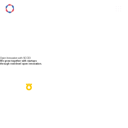
Open Innovation with SCCEI
We grow together with
startups
through next-level
open innovation.