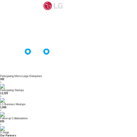
Participating Mid-to-Large Enterprises
302
+
Participating Startups
13,339
+
1:1 Business Meetups
1,860
+
Follow-up Collaborations
650
+
S.Stage
Our
Partners