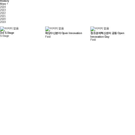
History
More
+
2024
2023
2022
2021
2020
2019
3rd S.Stage
해양수산분야 Open Innovation
창조경제혁신센터 공동 Open
S-Stage
Field
Innovation Day
Field