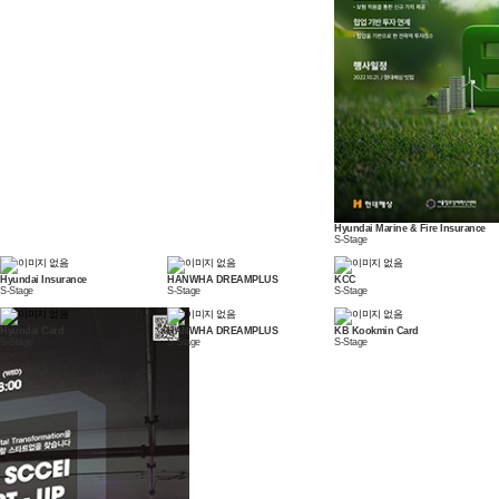
Hyundai Marine & Fire Insurance
S-Stage
Hyundai Insurance
HANWHA DREAMPLUS
KCC
S-Stage
S-Stage
S-Stage
Hyundai Card
HANWHA DREAMPLUS
KB Kookmin Card
S-Stage
S-Stage
S-Stage