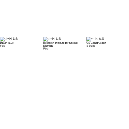
DEEP TECH
Research Institute for Special
GS Construction
Field
Districts
S-Stage
Field