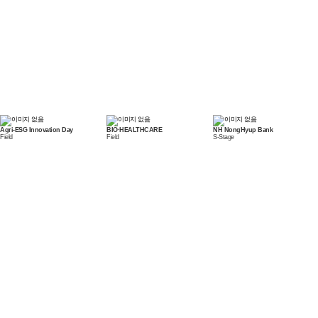
Agri-ESG Innovation Day
BIO·HEALTHCARE
NH NongHyup Bank
Field
Field
S-Stage